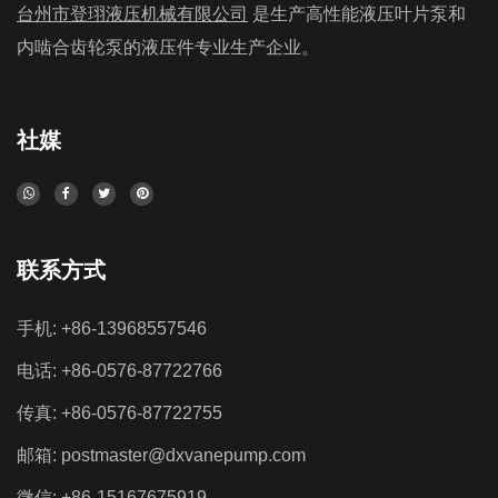
送：液压叶片泵可将剪切残渣或废料输送至储存或加工设
液压叶片泵广泛应用于塑料机械中。以下是液压叶片泵在塑
台州市登珝液压机械有限公司
是生产高性能液压叶片泵和
备，减少人工搬...
料机械中的主要应用场景： 1、注塑机：液压叶片泵驱动注
内啮合齿轮泵的液压件专业生产企业。
液压叶片泵广泛应用于切削机械行业
塑机的注射、合模动作，实现塑料原料的加热、高压注射，
12-01-2023
保证塑料制品的成型质量。 2、压力机：液压叶片泵可用于
社媒
驱动塑料制品的压制成型过程，如压力机、模压机等。 3...
液压叶片泵广泛应用于切削机械中。以下是液压叶片泵在切
削机械中的主要应用场景： 1、切削液供给：液压叶片泵可
以提供高压切削液，用于冷却和润滑切削刀具和工件，有效
减少摩擦和热量，提高切削质量和刀具寿命。 2、物料输
联系方式
送：液压叶片泵可将剪切残渣或废料输送至储存或加工设
备，减少人工搬...
手机: +86-13968557546
电话: +86-0576-87722766
传真: +86-0576-87722755
邮箱:
postmaster@dxvanepump.com
微信: +86-15167675919