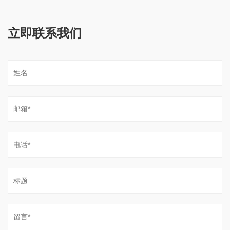
立即联系我们
液压叶片泵在塑料机械中的广泛应用
12-01-2023
液压叶片泵广泛应用于塑料机械中。以下是液压叶片泵在塑
料机械中的主要应用场景： 1、注塑机：液压叶片泵驱动注
液压叶片泵广泛应用于切削机械行业
塑机的注射、合模动作，实现塑料原料的加热、高压注射，