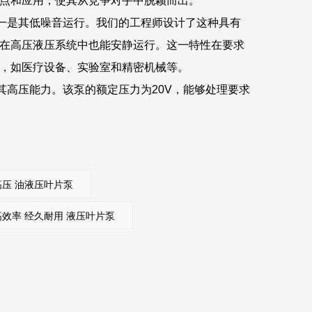
点和应用，使其从竞争对手中脱颖而出。
一是其低噪音运行。我们的工程师设计了这种具有
在高压液压系统中也能安静运行。这一特性在要求
，如医疗设备、实验室和精密机械等。
其高压能力。该泵的额定压力为20V，能够处理要求
力的应用。这使得它成为重型机械、建筑设备和液
率和可靠性。叶片泵的设计确保了稳定的性能和更
行成本并提高了生产率。由于其坚固的结构和高质
 高压 油液压叶片泵
这意味着它可以承受恶劣的工作条件，并提供持久
 高效率 经久耐用 液压叶片泵
用于各种行业。它通常用于制造机械的液压系统，
。此外，由于其低噪声操作，它被广泛应用于医疗
，降噪对于患者的舒适性至关重要。