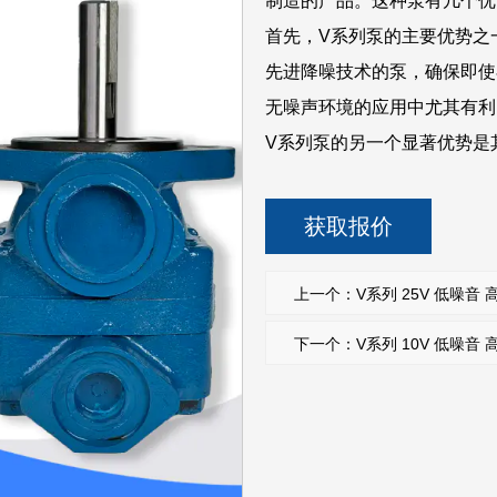
制造的产品。这种泵有几个优
首先，V系列泵的主要优势之
先进降噪技术的泵，确保即使
无噪声环境的应用中尤其有利
V系列泵的另一个显著优势是
苛刻的液压系统和需要大量压
压动力装置的理想选择。
获取报价
此外，V系列泵具有出色的效
小的能量损失，从而降低了运
上一个：V系列 25V 低噪音
量的材料，该泵也非常耐用。
下一个：V系列 10V 低噪音
的性能。
在应用方面，V系列泵广泛应
如冲压机、注塑机和数控机床
和牙科设备中，在这些设备中