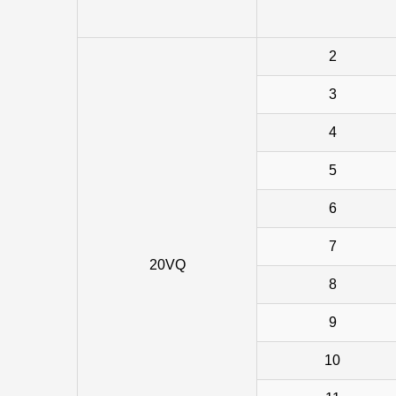
2
3
4
5
6
7
20VQ
8
9
10