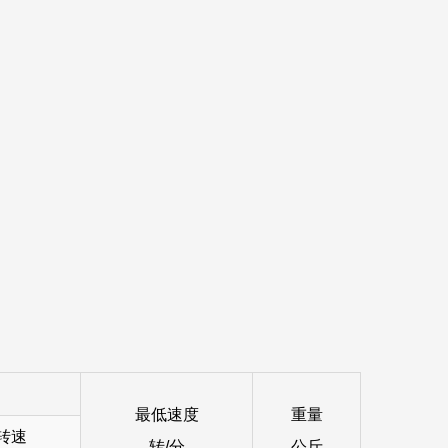
迎，它被用于拖拉机、收割机和其他农业机械。其
机、挖掘机和装载机等建筑设备中使用的液压动力
8kg 20V低噪音高压液压叶片泵是由我们的专业团队制造的
、高压能力、效率、耐用性和多功能应用，该泵是
靠选择。
最低速度
重量
转速
转/分
公斤