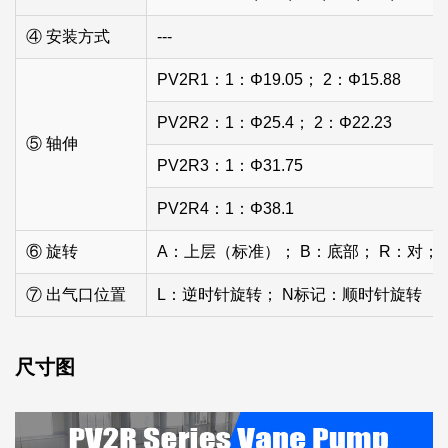
④ 安装方式
---
PV2R1：1：Φ19.05； 2：Φ15.88
PV2R2：1：Φ25.4； 2：Φ22.23
⑤ 轴伸
PV2R3：1：Φ31.75
PV2R4：1：Φ38.1
⑥ 旋转
A：上层（标准）； B：底部； R：对； 
⑦ 出气口位置
L：逆时针旋转； N标记：顺时针旋转
尺寸图