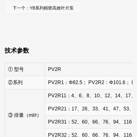
系统的具体要求。这种多功能性使其成为需要在波动负载和
下一个：YB系列精密高效叶片泵
压力下保持一致性能的系统的重要组件。
该泵的设计优先考虑耐用性和效率。材料和精密工程的使用
确保了较长的使用寿命，即使在充满挑战的环境中也是如
此。此外，PV2R系列泵结构紧凑，简化了安装和维护，易
技术参数
于集成到现有液压系统中。
PV2R系列叶片泵集低噪音、高可靠性能于一体，在运行效
① 型号
PV2R
率和成本效益方面具有显着优势，是寻求高质量液压解决方
案的客户的良好选择。
②系列
PV2R1：Φ82.5； PV2R2：Φ101.6； P
应用
PV2R11：4、6、8、10、12、14、17、
PV2R系列产品经过精密制造，专为满足高精度、低噪音设
PV2R21：17、26、33、41、47、53、5
备的要求而设计。广泛应用于切削机械、塑料机械、皮革机
③ 排量（ml/r）
械、锻造机械、工程机械等领域。
PV2R31：52、60、66、76、94、116、
PV2R32：52、60、66、76、94、116、